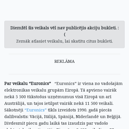
Diemžēl šis veikals vēl nav publicējis akciju bukleti. :
(
Zemāk atlasiet veikalu, lai skatītu citus bukleti.
REKLĀMA
Par veikalu “Euronics”
“Euronics” ir viena no vadošajām
elektronikas veikalu grupām Eiropā. Tā apvieno vairāk
nekā 5 500 tūkstošus uzņēmumus visā Eiropā un arī
Austrālijā, un tajos ietilpst vairāk nekā 11 500 veikali.
Sākotnēji
“Euronics”
tīkls izveidots 1990. gadā piecās
dalībvalstīs: Vācijā, Itālijā, Spānijā, Nīderlandē un Beļģijā.
Divdesmit piecu gadu laikā tas izaudzis par vadošo