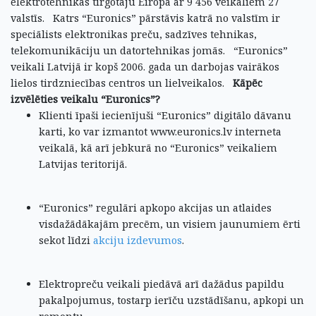
elektrotehnikas tirgotāju Eiropā ar 9 456 veikaliem 27
valstīs.
Katrs “Euronics” pārstāvis katrā no valstīm ir
speciālists elektronikas preču, sadzīves tehnikas,
telekomunikāciju un datortehnikas jomās.
“Euronics”
veikali Latvijā ir kopš 2006. gada un darbojas vairākos
lielos tirdzniecības centros un lielveikalos.
Kāpēc
izvēlēties veikalu “Euronics”?
Klienti īpaši iecienījuši “Euronics” digitālo dāvanu
karti, ko var izmantot www.euronics.lv interneta
veikalā, kā arī jebkurā no “Euronics” veikaliem
Latvijas teritorijā.
“Euronics” regulāri apkopo akcijas un atlaides
visdažādākajām precēm, un visiem jaunumiem ērti
sekot līdzi
akciju izdevumos
.
Elektropreču veikali piedāvā arī dažādus papildu
pakalpojumus, tostarp ierīču uzstādīšanu, apkopi un