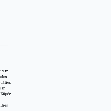
īd ir
alos
ādāties
 ir
Kāpēc
īties