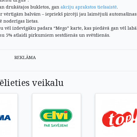
gan drukātajos bukletos, gan
akciju aprakstos tiešsaistē
.
ar vērtīgām balvām – iepriekš pircēji jau laimējuši automašīnas
ē noderīgas lietas.
u vēl izdevīgāku padara “Mego” karte, kas piedāvā gan vēl lab
enu 5% atlaidi pirkumiem sestdienās un svētdienās.
REKLĀMA
ēlieties veikalu