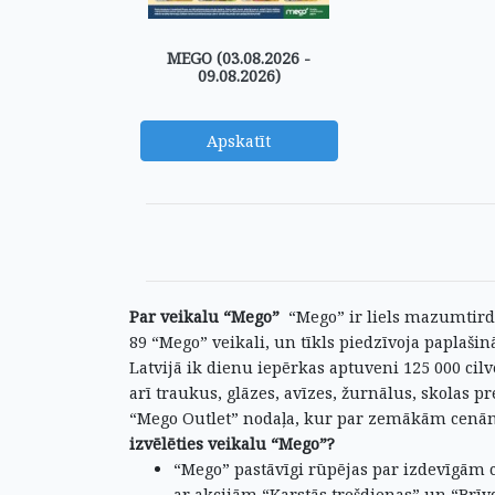
MEGO (03.08.2026 -
09.08.2026)
Apskatīt
Par veikalu “Mego”
“Mego” ir liels mazumtirdzn
89 “Mego” veikali, un tīkls piedzīvoja paplašinā
Latvijā ik dienu iepērkas aptuveni 125 000 cil
arī traukus, glāzes, avīzes, žurnālus, skolas p
“Mego Outlet” nodaļa, kur par zemākām cenām 
izvēlēties veikalu “Mego”?
“Mego” pastāvīgi rūpējas par izdevīgām
ar akcijām “Karstās trešdienas” un “Brīv