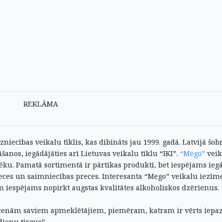
REKLĀMA
iecības veikalu tīklis, kas dibināts jau 1999. gadā. Latvijā šobr
šanos, iegādājāties arī Lietuvas veikalu tīklu “IKI”.
“Mego”
veik
vēku. Pamatā sortimentā ir pārtikas produkti, bet iespējams ieg
reces un saimniecības preces.
Interesanta “Mego” veikalu iezīme
iespējams nopirkt augstas kvalitātes alkoholiskos dzērienus.
 cenām saviem apmeklētājiem, piemēram, katram ir vērts iepaz
dienu tirgus”.