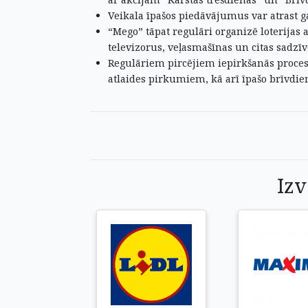
Veikala īpašos piedāvājumus var atrast 
“Mego” tāpat regulāri organizē loterijas 
televizorus, veļasmašīnas un citas sadzīv
Regulāriem pircējiem iepirkšanās proces
atlaides pirkumiem, kā arī īpašo brīvdi
Izv